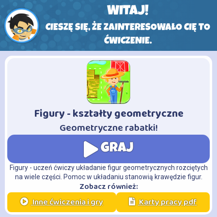
WITAJ!
CIESZĘ SIĘ, ŻE ZAINTERESOWAŁO CIĘ TO
ĆWICZENIE.
Figury - kształty geometryczne
-
Geometryczne rabatki!
GRAJ
Figury - uczeń ćwiczy układanie figur geometrycznych rozciętych
na wiele części. Pomoc w układaniu stanowią krawędzie figur.
Zobacz również:
Inne ćwiczenia i gry
Karty pracy pdf