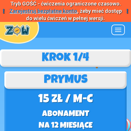
Tryb
GOŚĆ
- ćwiczenia ograniczone czasowo.
Zarejestruj bezpłatne konto
, żeby mieć dostęp
do wielu ćwiczeń w pełnej wersji.
Nawiga
Krok 1/4
PRYMUS
15 zł / M-C
ABONAMENT
NA 12 MIESIĄCE