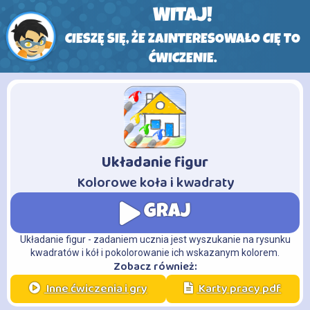
WITAJ!
CIESZĘ SIĘ, ŻE ZAINTERESOWAŁO CIĘ TO
ĆWICZENIE.
Układanie figur
-
Kolorowe koła i kwadraty
GRAJ
Układanie figur - zadaniem ucznia jest wyszukanie na rysunku
kwadratów i kół i pokolorowanie ich wskazanym kolorem.
Zobacz również:
Inne ćwiczenia i gry
Karty pracy pdf