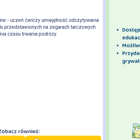
line - uczeń ćwiczy umiejętność odczytywania
du przedstawionych na zegarach tarczowych
Dostęp 
enia czasu trwania podróży.
edukac
Możliw
Przyda
grywali
Zobacz również: