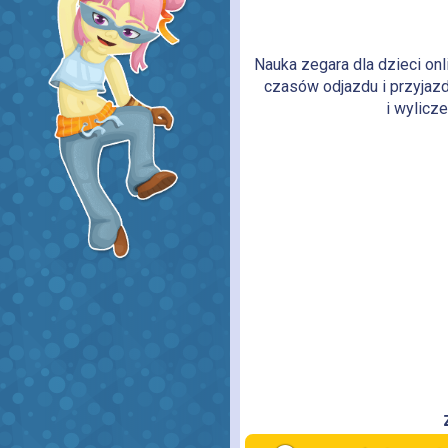
Nauka zegara dla dzieci on
czasów odjazdu i przyjaz
i wylicz