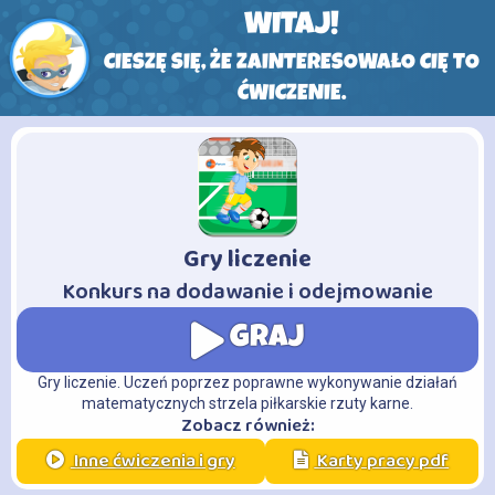
WITAJ!
CIESZĘ SIĘ, ŻE ZAINTERESOWAŁO CIĘ TO
ĆWICZENIE.
Gry liczenie
-
Konkurs na dodawanie i odejmowanie
GRAJ
Gry liczenie. Uczeń poprzez poprawne wykonywanie działań
matematycznych strzela piłkarskie rzuty karne.
Zobacz również:
Inne ćwiczenia i gry
Karty pracy pdf