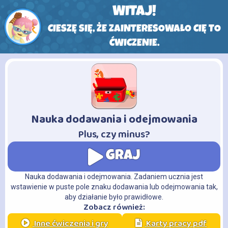
WITAJ!
CIESZĘ SIĘ, ŻE ZAINTERESOWAŁO CIĘ TO
ĆWICZENIE.
Nauka dodawania i odejmowania
-
Plus, czy minus?
GRAJ
Nauka dodawania i odejmowania. Zadaniem ucznia jest
wstawienie w puste pole znaku dodawania lub odejmowania tak,
aby działanie było prawidłowe.
Zobacz również:
Inne ćwiczenia i gry
Karty pracy pdf