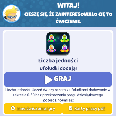
WITAJ!
CIESZĘ SIĘ, ŻE ZAINTERESOWAŁO CIĘ TO
ĆWICZENIE.
Liczba jedności
-
Ufoludki dodają!
GRAJ
Liczba jedności. Uczeń ćwiczy razem z ufoludkami dodawanie w
zakresie 0-50 bez przekraczania progu dziesiątkowego.
Zobacz również:
Inne ćwiczenia i gry
Karty pracy pdf