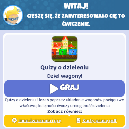
WITAJ!
CIESZĘ SIĘ, ŻE ZAINTERESOWAŁO CIĘ TO
ĆWICZENIE.
Quizy o dzieleniu
-
Dziel wagony!
GRAJ
Quizy o dzieleniu. Uczeń poprzez układanie wagonów pociągu we
właściwej kolejności ćwiczy umiejętność dzielenia
Zobacz również:
Inne ćwiczenia i gry
Karty pracy pdf