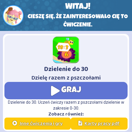
WITAJ!
CIESZĘ SIĘ, ŻE ZAINTERESOWAŁO CIĘ TO
ĆWICZENIE.
Dzielenie do 30
-
Dzielę razem z pszczołami
GRAJ
Dzielenie do 30. Uczeń ćwiczy razem z pszczołami dzielenie w
zakresie 0-30.
Zobacz również:
Inne ćwiczenia i gry
Karty pracy pdf