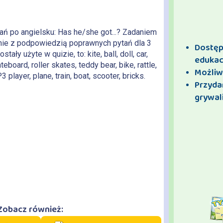
ań po angielsku: Has he/she got...? Zadaniem
dnie z podpowiedzią poprawnych pytań dla 3
Dostęp 
tały użyte w quizie, to: kite, ball, doll, car,
edukac
eboard, roller skates, teddy bear, bike, rattle,
Możliw
 player, plane, train, boat, scooter, bricks.
Przyda
grywali
Zobacz również: