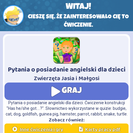
WITAJ!
CIESZĘ SIĘ, ŻE ZAINTERESOWAŁO CIĘ TO
ĆWICZENIE.
Pytania o posiadanie angielski dla dzieci
-
Zwierzęta Jasia i Małgosi
GRAJ
Pytania o posiadanie angielski dla dzieci. Ćwiczenie konstrukcji
"Has he/she got....?". Słownictwo wykorzystane w quizie: budgie,
cat, dog, goldfish, guinea pig, hamster, parrot, rabbit, snake, turtle.
Zobacz również:
Inne ćwiczenia i gry
Karty pracy pdf