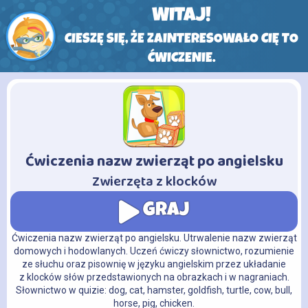
WITAJ!
CIESZĘ SIĘ, ŻE ZAINTERESOWAŁO CIĘ TO
ĆWICZENIE.
Ćwiczenia nazw zwierząt po angielsku
-
Zwierzęta z klocków
GRAJ
Ćwiczenia nazw zwierząt po angielsku. Utrwalenie nazw zwierząt
domowych i hodowlanych. Uczeń ćwiczy słownictwo, rozumienie
ze słuchu oraz pisownię w języku angielskim przez układanie
z klocków słów przedstawionych na obrazkach i w nagraniach.
Słownictwo w quizie: dog, cat, hamster, goldfish, turtle, cow, bull,
horse, pig, chicken.