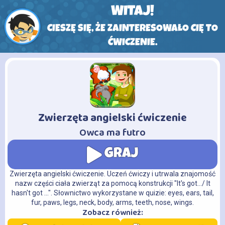
WITAJ!
CIESZĘ SIĘ, ŻE ZAINTERESOWAŁO CIĘ TO
ĆWICZENIE.
Zwierzęta angielski ćwiczenie
-
Owca ma futro
GRAJ
Zwierzęta angielski ćwiczenie. Uczeń ćwiczy i utrwala znajomość
nazw części ciała zwierząt za pomocą konstrukcji "It's got.../ It
hasn't got ...". Słownictwo wykorzystane w quizie: eyes, ears, tail,
fur, paws, legs, neck, body, arms, teeth, nose, wings.
Zobacz również: