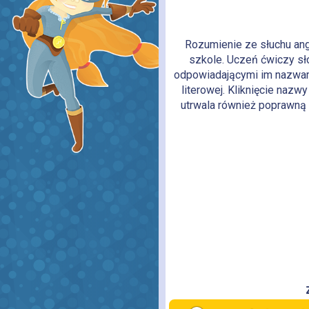
Rozumienie ze słuchu an
szkole. Uczeń ćwiczy sło
odpowiadającymi im nazwam
literowej. Kliknięcie nazw
utrwala również poprawn
quizie: classroom, libra
playground, sports field, 