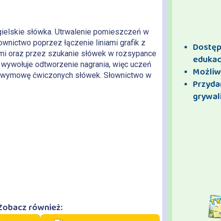
gielskie słówka. Utrwalenie pomieszczeń w
wnictwo poprzez łączenie liniami grafik z
Dostęp 
i oraz przez szukanie słówek w rozsypance
edukac
y wywołuje odtworzenie nagrania, więc uczeń
Możliw
ą wymowę ćwiczonych słówek. Słownictwo w
Przyda
ry, hall, gym, swimming pool, computer lab,
grywali
canteen, cloakroom, staff room, language lab.
Zobacz również: