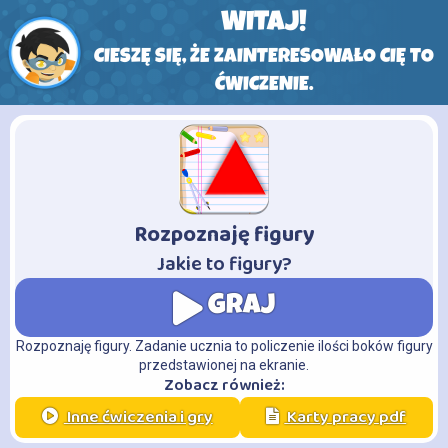
WITAJ!
CIESZĘ SIĘ, ŻE ZAINTERESOWAŁO CIĘ TO
ĆWICZENIE.
Rozpoznaję figury
-
Jakie to figury?
GRAJ
Rozpoznaję figury. Zadanie ucznia to policzenie ilości boków figury
przedstawionej na ekranie.
Zobacz również:
Inne ćwiczenia i gry
Karty pracy pdf