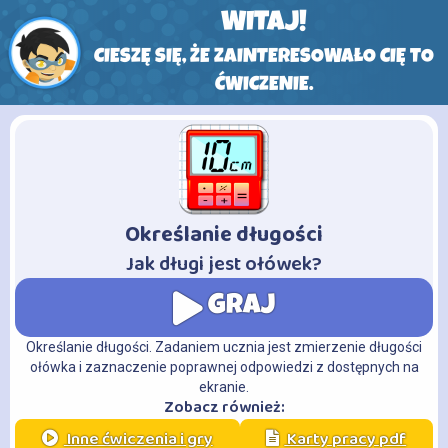
WITAJ!
CIESZĘ SIĘ, ŻE ZAINTERESOWAŁO CIĘ TO
ĆWICZENIE.
Określanie długości
-
Jak długi jest ołówek?
GRAJ
Określanie długości. Zadaniem ucznia jest zmierzenie długości
ołówka i zaznaczenie poprawnej odpowiedzi z dostępnych na
ekranie.
Zobacz również:
Inne ćwiczenia i gry
Karty pracy pdf