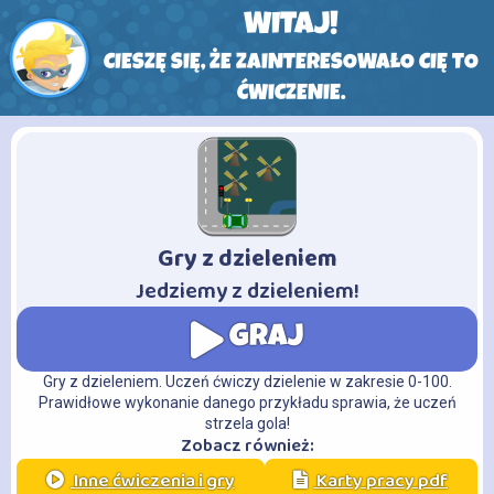
WITAJ!
CIESZĘ SIĘ, ŻE ZAINTERESOWAŁO CIĘ TO
ĆWICZENIE.
Gry z dzieleniem
-
Jedziemy z dzieleniem!
GRAJ
Gry z dzieleniem. Uczeń ćwiczy dzielenie w zakresie 0-100.
Prawidłowe wykonanie danego przykładu sprawia, że uczeń
strzela gola!
Zobacz również:
Inne ćwiczenia i gry
Karty pracy pdf