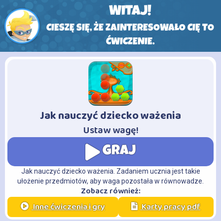
WITAJ!
CIESZĘ SIĘ, ŻE ZAINTERESOWAŁO CIĘ TO
ĆWICZENIE.
Jak nauczyć dziecko ważenia
-
Ustaw wagę!
GRAJ
Jak nauczyć dziecko ważenia. Zadaniem ucznia jest takie
ułożenie przedmiotów, aby waga pozostała w równowadze.
Zobacz również:
Inne ćwiczenia i gry
Karty pracy pdf