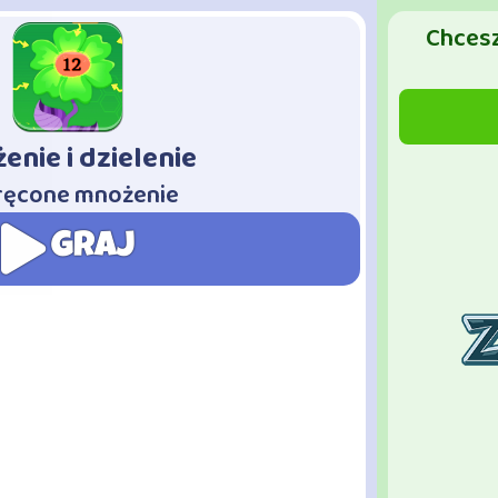
Chcesz
enie i dzielenie
ręcone mnożenie
GRAJ