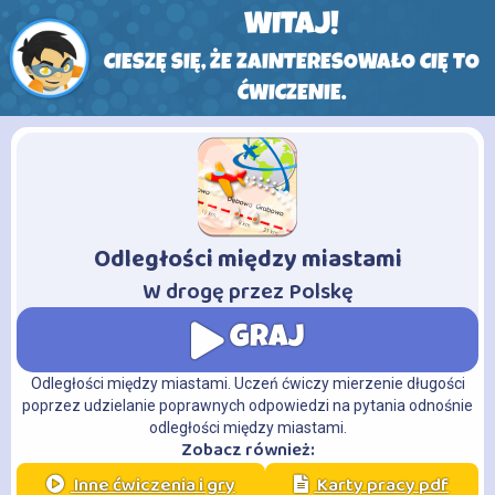
WITAJ!
CIESZĘ SIĘ, ŻE ZAINTERESOWAŁO CIĘ TO
ĆWICZENIE.
Odległości między miastami
-
W drogę przez Polskę
GRAJ
Odległości między miastami. Uczeń ćwiczy mierzenie długości
poprzez udzielanie poprawnych odpowiedzi na pytania odnośnie
odległości między miastami.
Zobacz również:
Inne ćwiczenia i gry
Karty pracy pdf