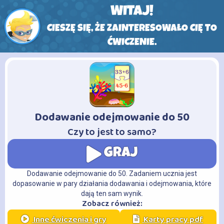
WITAJ!
CIESZĘ SIĘ, ŻE ZAINTERESOWAŁO CIĘ TO
ĆWICZENIE.
Dodawanie odejmowanie do 50
-
Czy to jest to samo?
GRAJ
Dodawanie odejmowanie do 50. Zadaniem ucznia jest
dopasowanie w pary działania dodawania i odejmowania, które
dają ten sam wynik.
Zobacz również:
Inne ćwiczenia i gry
Karty pracy pdf