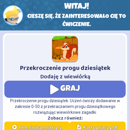
WITAJ!
CIESZĘ SIĘ, ŻE ZAINTERESOWAŁO CIĘ TO
ĆWICZENIE.
Przekroczenie progu dziesiątek
-
Dodaję z wiewiórką
GRAJ
Przekroczenie progu dziesiątek. Uczeń ćwiczy dodawanie w
zakresie 0-50 z przekraczaniem progu dziesiątkowego
rozwiązując wiewiórkowe zagadki.
Zobacz również:
Inne ćwiczenia i gry
Karty pracy pdf