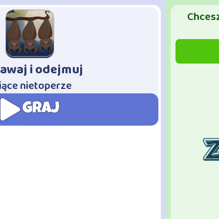
Chcesz
awaj i odejmuj
iące nietoperze
GRAJ