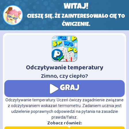
WITAJ!
CIESZĘ SIĘ, ŻE ZAINTERESOWAŁO CIĘ TO
ĆWICZENIE.
Odczytywanie temperatury
-
Zimno, czy ciepło?
GRAJ
Odczytywanie temperatury. Uczeń ćwiczy zagadnienie związane
z odczytywaniem wskazań termometru. Zadaniem ucznia jest
udzielenie poprawnych odpowiedzi na pytania na zasadzie
prawda/fałsz.
Zobacz również: