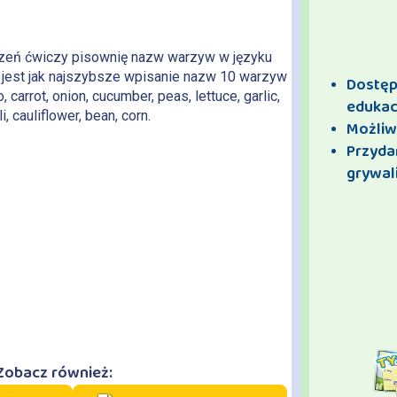
zeń ćwiczy pisownię nazw warzyw w języku
 jest jak najszybsze wpisanie nazw 10 warzyw
Dostęp 
 carrot, onion, cucumber, peas, lettuce, garlic,
edukac
i, cauliflower, bean, corn.
Możliw
Przyda
grywali
Zobacz również: