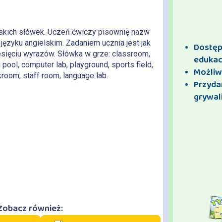
lskich słówek. Uczeń ćwiczy pisownię nazw
ęzyku angielskim. Zadaniem ucznia jest jak
Dostęp 
sięciu wyrazów. Słówka w grze: classroom,
edukac
g pool, computer lab, playground, sports field,
Możliw
kroom, staff room, language lab.
Przyda
grywali
Zobacz również: