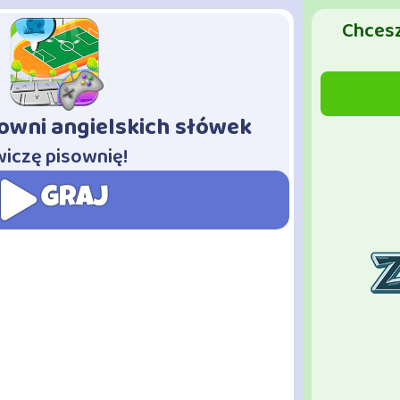
Chcesz
owni angielskich słówek
iczę pisownię!
GRAJ