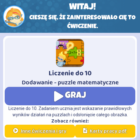
WITAJ!
CIESZĘ SIĘ, ŻE ZAINTERESOWAŁO CIĘ TO
ĆWICZENIE.
Liczenie do 10
-
Dodawanie - puzzle matematyczne
GRAJ
Liczenie do 10. Zadaniem ucznia jest wskazanie prawidłowych
wyników działań na puzzlach i odsłonięcie całego obrazka.
Zobacz również:
Inne ćwiczenia i gry
Karty pracy pdf