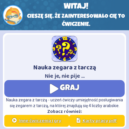
WITAJ!
CIESZĘ SIĘ, ŻE ZAINTERESOWAŁO CIĘ TO
ĆWICZENIE.
Nauka zegara z tarczą
-
Nie je, nie pije ...
GRAJ
Nauka zegara z tarczą - uczeń ćwiczy umiejętność posługiwania
się zegarem z tarczą, na której znajdują się 4 liczby arabskie.
Zobacz również:
Inne ćwiczenia i gry
Karty pracy pdf