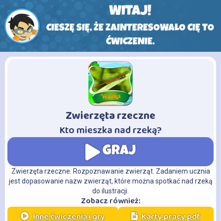
WITAJ!
CIESZĘ SIĘ, ŻE ZAINTERESOWAŁO CIĘ TO
ĆWICZENIE.
Zwierzęta rzeczne
-
Kto mieszka nad rzeką?
GRAJ
Zwierzęta rzeczne. Rozpoznawanie zwierząt. Zadaniem ucznia
jest dopasowanie nazw zwierząt, które można spotkać nad rzeką
do ilustracji.
Zobacz również:
Inne ćwiczenia i gry
Karty pracy pdf