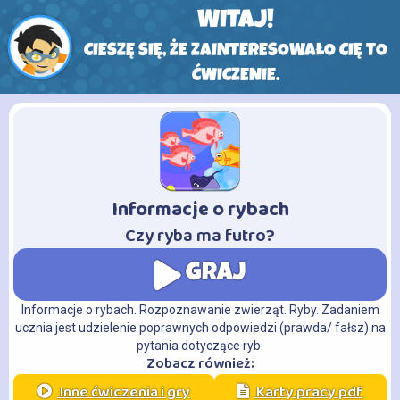
WITAJ!
CIESZĘ SIĘ, ŻE ZAINTERESOWAŁO CIĘ TO
ĆWICZENIE.
Informacje o rybach
-
Czy ryba ma futro?
GRAJ
Informacje o rybach. Rozpoznawanie zwierząt. Ryby. Zadaniem
ucznia jest udzielenie poprawnych odpowiedzi (prawda/ fałsz) na
pytania dotyczące ryb.
Zobacz również:
Inne ćwiczenia i gry
Karty pracy pdf