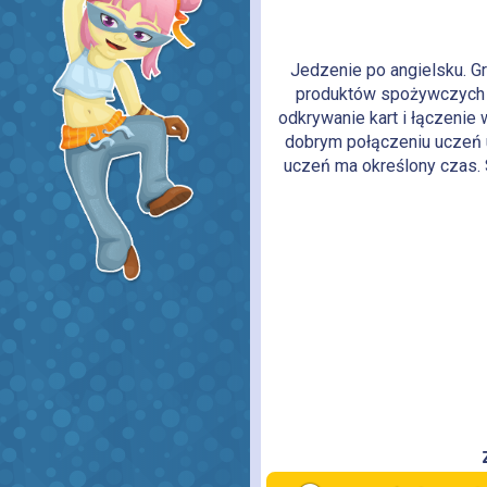
Jedzenie po angielsku. G
produktów spożywczych w
odkrywanie kart i łączenie 
dobrym połączeniu uczeń
uczeń ma określony czas. S
butter, cream, cottage chees
salad, pizza, hamburger, chip
spaghetti, omle