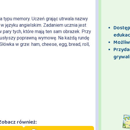
ra typu memory. Uczeń grając utrwala nazwy
 języku angielskim. Zadaniem ucznia jest
Dostęp 
w pary tych, które mają ten sam obrazek. Przy
edukac
 usłyszy poprawną wymowę. Na każdą rundę
Możliw
łówka w grze: ham, cheese, egg, bread, roll,
Przyda
e, salt, pepper, sugar, flour, ketchup, chicken,
grywali
s, sandwich, fish, soup, rice, pasta, fast food,
tte, sausage, cornflakes, cereal.
Zobacz również: