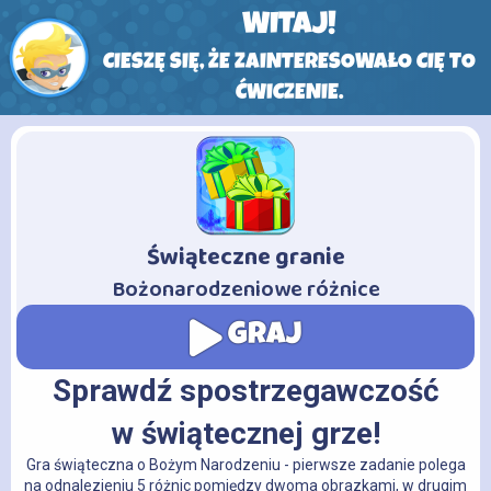
WITAJ!
CIESZĘ SIĘ, ŻE ZAINTERESOWAŁO CIĘ TO
ĆWICZENIE.
Świąteczne granie
-
Bożonarodzeniowe różnice
GRAJ
Sprawdź spostrzegawczość
w świątecznej grze!
Gra świąteczna o Bożym Narodzeniu - pierwsze zadanie polega
na odnalezieniu 5 różnic pomiędzy dwoma obrazkami, w drugim