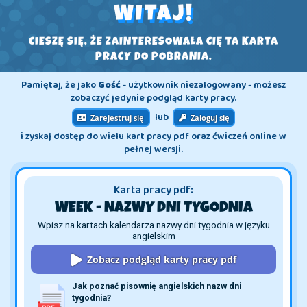
WITAJ!
CIESZĘ SIĘ, ŻE ZAINTERESOWAŁA CIĘ TA KARTA
PRACY DO POBRANIA.
Pamiętaj, że jako
Gość
- użytkownik niezalogowany - możesz
zobaczyć jedynie podgląd karty pracy.
lub
Zarejestruj się
Zaloguj się
i zyskaj dostęp do wielu kart pracy pdf oraz ćwiczeń online w
pełnej wersji.
Karta pracy pdf:
WEEK - NAZWY DNI TYGODNIA
Wpisz na kartach kalendarza nazwy dni tygodnia w języku
angielskim
Zobacz podgląd karty pracy pdf
Jak poznać pisownię angielskich nazw dni 
tygodnia?