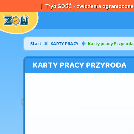
Tryb
GOŚĆ
- ćwiczenia ograniczon
Start
KARTY PRACY
Karty pracy Przyroda
KARTY PRACY PRZYRODA