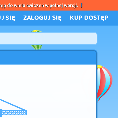
tęp do wielu ćwiczeń w pełnej wersji.
J SIĘ
ZALOGUJ SIĘ
KUP DOSTĘP