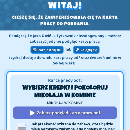
WITAJ!
CIESZĘ SIĘ, ŻE ZAINTERESOWAŁA CIĘ TA KARTA
PRACY DO POBRANIA.
Pamiętaj, że jako
Gość
- użytkownik niezalogowany - możesz
zobaczyć jedynie podgląd karty pracy.
lub
Zarejestruj się
Zaloguj się
i zyskaj dostęp do wielu kart pracy pdf oraz ćwiczeń online w
pełnej wersji.
Karta pracy pdf:
WYBIERZ KREDKI I POKOLORUJ
MIKOŁAJA W KOMINIE
MIKOŁAJ W KOMINIE
Zobacz podgląd karty pracy pdf
Jak przekonać szkraba do zabawy, która będzie 
miała pozytywny wpływ na jego postępy w nauce?