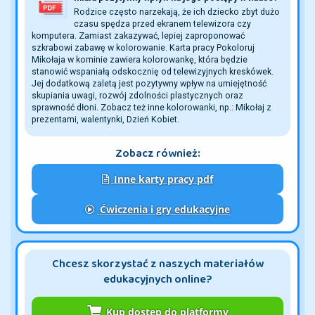
Rodzice często narzekają, że ich dziecko zbyt dużo
czasu spędza przed ekranem telewizora czy
komputera. Zamiast zakazywać, lepiej zaproponować
szkrabowi zabawę w kolorowanie. Karta pracy Pokoloruj
Mikołaja w kominie zawiera kolorowankę, która będzie
stanowić wspaniałą odskocznię od telewizyjnych kreskówek.
Jej dodatkową zaletą jest pozytywny wpływ na umiejętność
skupiania uwagi, rozwój zdolności plastycznych oraz
sprawność dłoni. Zobacz też inne kolorowanki, np.: Mikołaj z
prezentami, walentynki, Dzień Kobiet.
Zobacz również:
Inne karty pracy pdf
Ćwiczenia i gry edukacyjne
Chcesz skorzystać z naszych materiałów
edukacyjnych online?
Kup dostęp do platformy