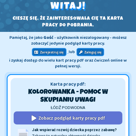
WITAJ!
CIESZĘ SIĘ, ŻE ZAINTERESOWAŁA CIĘ TA KARTA
PRACY DO POBRANIA.
Pamiętaj, że jako
Gość
- użytkownik niezalogowany - możesz
zobaczyć jedynie podgląd karty pracy.
lub
Zarejestruj się
Zaloguj się
i zyskaj dostęp do wielu kart pracy pdf oraz ćwiczeń online w
pełnej wersji.
Karta pracy pdf:
KOLOROWANKA - POMOC W
SKUPIANIU UWAGI
ŁÓDŹ PODWODNA
Zobacz podgląd karty pracy pdf
Jak wspierać rozwój dziecka poprzez zabawę?
Zabawa to naturalna aktywność dziecka