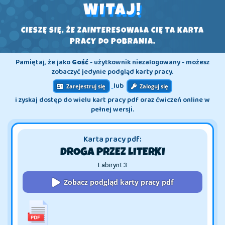
WITAJ!
CIESZĘ SIĘ, ŻE ZAINTERESOWAŁA CIĘ TA KARTA
PRACY DO POBRANIA.
Pamiętaj, że jako
Gość
- użytkownik niezalogowany - możesz
zobaczyć jedynie podgląd karty pracy.
lub
Zarejestruj się
Zaloguj się
i zyskaj dostęp do wielu kart pracy pdf oraz ćwiczeń online w
pełnej wersji.
Karta pracy pdf:
DROGA PRZEZ LITERKI
Labirynt 3
Zobacz podgląd karty pracy pdf