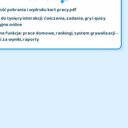
CO ZYSKASZ?
ść pobrania i wydruku kart pracy pdf
do tysięcy interakcji: ćwiczenia, zadania, gry i quizy
yjne online
e funkcje: prace domowe, rankingi, system grywalizacji -
 za wyniki, raporty