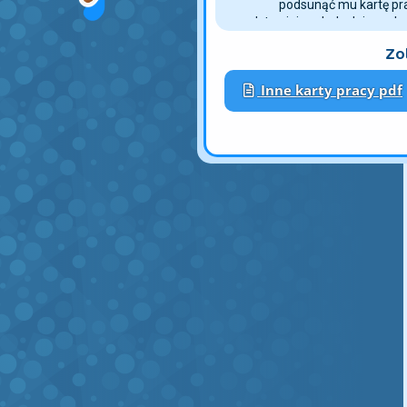
podsunąć mu kartę pra
przedstawiający lody daje mal
z ulubionymi barwami lub smak
Zo
Pobierz i wydrukuj również inne 
Inne karty pracy pdf