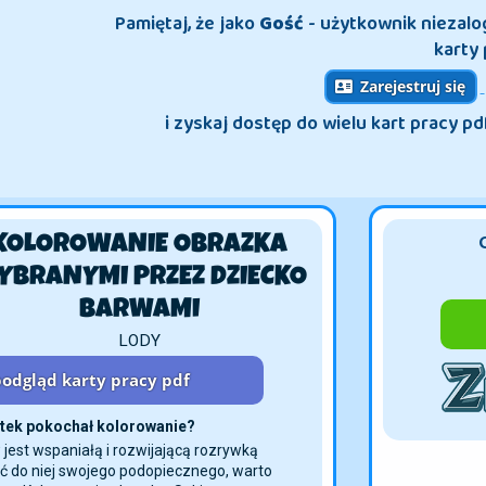
Pamiętaj, że jako
Gość
- użytkownik niezal
karty 
Zarejestruj się
i zyskaj dostęp do wielu kart pracy pd
KOLOROWANIE OBRAZKA
YBRANYMI PRZEZ DZIECKO
BARWAMI
LODY
odgląd karty pracy pdf
latek pokochał kolorowanie?
jest wspaniałą i rozwijającą rozrywką
ić do niej swojego podopiecznego, warto