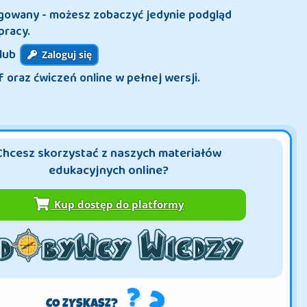
ogowany - możesz zobaczyć jedynie podgląd
pracy.
lub
Zaloguj się
f oraz ćwiczeń online w pełnej wersji.
Chcesz skorzystać z naszych materiałów
edukacyjnych online?
Kup dostęp do platformy