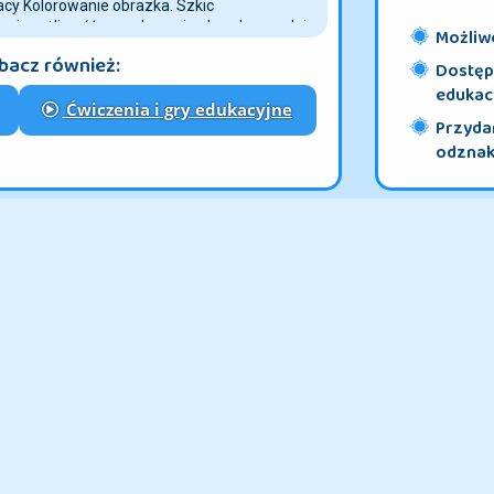
cy Kolorowanie obrazka. Szkic
cowi możliwość pomalowanie obrazka zgodnie
Możliwo
ami lodów. Zapowiada się pyszna zabawa!
bacz również:
kolorowanki, np.: łódź, ocean, malarz.
Dostęp 
edukac
Ćwiczenia i gry edukacyjne
Przydan
odznaki