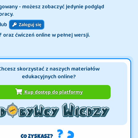
ogowany - możesz zobaczyć jedynie podgląd
pracy.
lub
Zaloguj się
f oraz ćwiczeń online w pełnej wersji.
Chcesz skorzystać z naszych materiałów
edukacyjnych online?
Kup dostęp do platformy