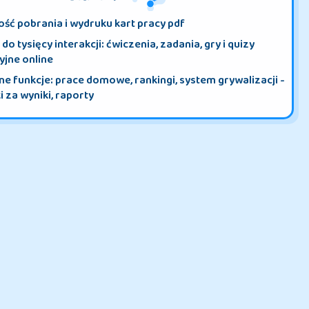
CO ZYSKASZ?
ść pobrania i wydruku kart pracy pdf
do tysięcy interakcji: ćwiczenia, zadania, gry i quizy
yjne online
e funkcje: prace domowe, rankingi, system grywalizacji -
 za wyniki, raporty