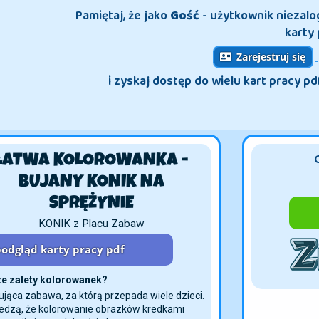
Pamiętaj, że jako
Gość
- użytkownik niezal
karty 
Zarejestruj się
i zyskaj dostęp do wielu kart pracy pd
ŁATWA KOLOROWANKA -
BUJANY KONIK
NA SPRĘŻYNIE
KONIK z Placu Zabaw
odgląd karty pracy pdf
ze zalety kolorowanek?
ująca zabawa, za którą przepada wiele dzieci.
iedzą, że kolorowanie obrazków kredkami