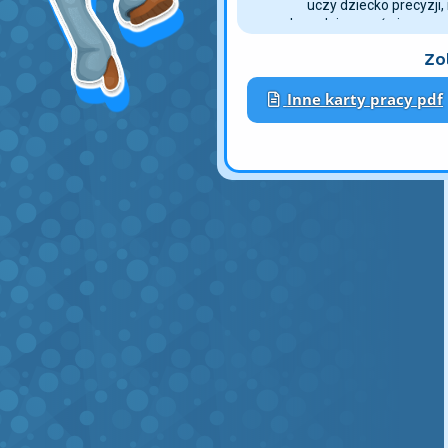
uczy dziecko precyzji,
pozwala podejmować pierwsze s
kolorów. Pobierz i wydrukuj kar
Zo
konika z placu zabaw, jeśli zale
swój czas wolny. Możesz też pod
Inne karty pracy pdf
lody, kucharz.