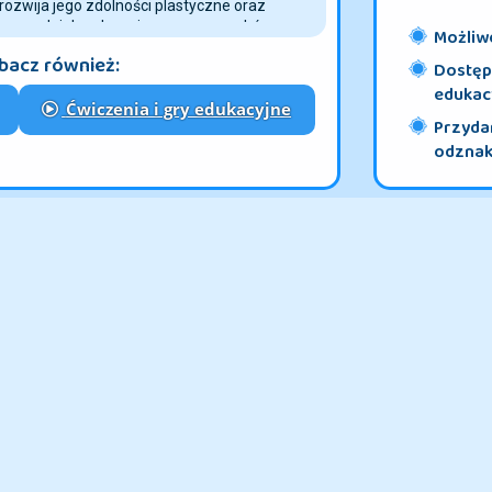
 rozwija jego zdolności plastyczne oraz
amodzielne decyzje, np. przez wybór
Możliwo
tę pracy prosta kolorowanka z obrazkiem
bacz również:
ży ci, by twoja pociecha pożytecznie spędziła
Dostęp 
sunąć malcowi inne kolorowanki, np.: las,
edukac
Ćwiczenia i gry edukacyjne
Przydan
odznaki