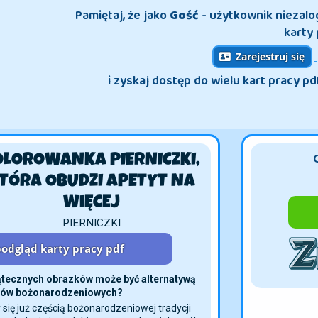
Pamiętaj, że jako
Gość
- użytkownik niezal
karty 
Zarejestruj się
i zyskaj dostęp do wielu kart pracy pd
OLOROWANKA PIERNICZKI,
KTÓRA OBUDZI APETYT
NA WIĘCEJ
PIERNICZKI
odgląd karty pracy pdf
ątecznych obrazków może być alternatywą 
lmów bożonarodzeniowych?
 się już częścią bożonarodzeniowej tradycji