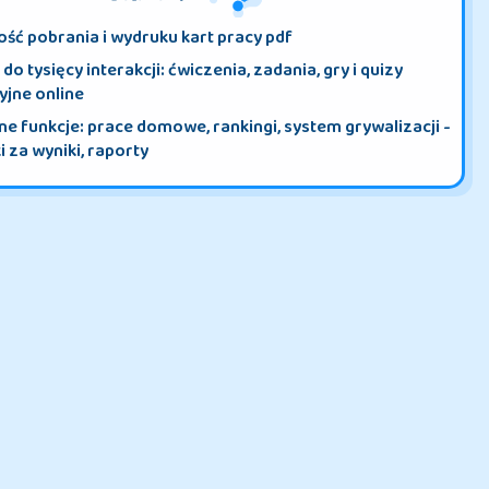
CO ZYSKASZ?
ść pobrania i wydruku kart pracy pdf
do tysięcy interakcji: ćwiczenia, zadania, gry i quizy
yjne online
e funkcje: prace domowe, rankingi, system grywalizacji -
 za wyniki, raporty