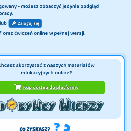
ogowany - możesz zobaczyć jedynie podgląd
pracy.
lub
Zaloguj się
f oraz ćwiczeń online w pełnej wersji.
Chcesz skorzystać z naszych materiałów
edukacyjnych online?
Kup dostęp do platformy