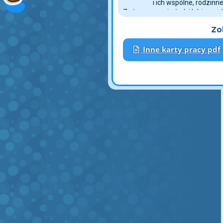
i ich wspólne, rodzinn
Zwłaszcza najmłodsi lubią spęd
godziny, a wyłączenie odbiorn
Zo
protestów z ich strony. Zamias
ulubionych bohaterów, lepiej je
Inne karty pracy pdf
mu arkusz "Kolorowanka pierni
obrazek z tematycznym gwiaz
i zapewni mu wartościową rozry
że wyłączyłeś telewizor.
Daj dziecku tę lub inne malowa