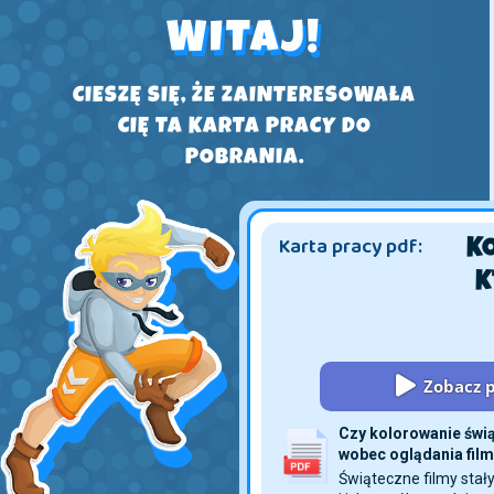
WITAJ!
CIESZĘ SIĘ, ŻE ZAINTERESOWAŁA
CIĘ TA KARTA PRACY DO
POBRANIA.
Karta pracy pdf:
K
Zobacz p
Czy kolorowanie świ
wobec oglądania fi
Świąteczne filmy stały