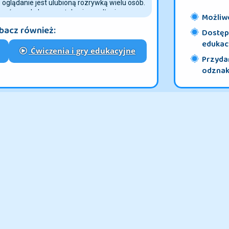
e oglądanie jest ulubioną rozrywką wielu osób.
zać przed ekranem telewizora długie
Możliwo
ika może wywołać falę gwałtowanych
bacz również:
t siłą odpędzać malucha pochłoniętego losami
Dostęp 
st postąpić dyplomatycznie i podsunąć
edukac
Ćwiczenia i gry edukacyjne
czki". Przeznaczony do pokolorowania
dkowym motywem pochłonie uwagę dziecka
Przydan
wkę. Przekonasz się - nawet nie zauważy,
odznaki
nki bożonarodzeniowe - kliknj "więcej"!