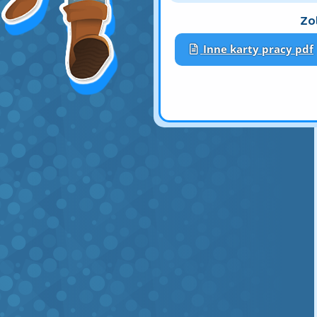
dziecko rozpoczynając
pomagają uczniowi pierwszej kl
pisać literę „ó-Ó- w liniaturze 
Zo
w taki sposób, aby umożliwić d
dostosowany do jego wieku ora
Inne karty pracy pdf
wypełniającego kartę pracy nauka 
występującej pojedynczo, w połącz
oraz w wyrazach: „ósemka”, „kró
Efektywna nauka abecadła z kar
Karta to część zestawu do nauki
R, W, U, Ó, P, N. Karta pracy do 
umiejętności pisania jest łatwe, 
Efektywność nauki można zwięk
z ćwiczeniami z kategorii quizów
przycisk "więcej" na rakiecie lub