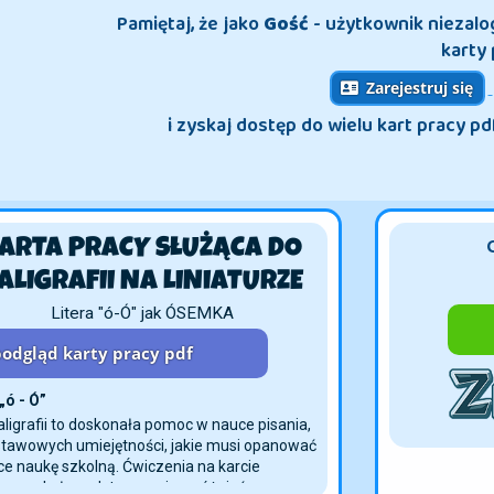
Pamiętaj, że jako
Gość
- użytkownik niezal
karty 
Zarejestruj się
i zyskaj dostęp do wielu kart pracy pd
KARTA PRACY SŁUŻĄCA
DO KALIGRAFII
NA LINIATURZE
Litera "ó-Ó" jak ÓSEMKA
odgląd karty pracy pdf
„ó - Ó”
aligrafii to doskonała pomoc w nauce pisania,
dstawowych umiejętności, jakie musi opanować