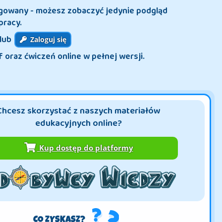
ogowany - możesz zobaczyć jedynie podgląd
pracy.
lub
Zaloguj się
f oraz ćwiczeń online w pełnej wersji.
Chcesz skorzystać z naszych materiałów
edukacyjnych online?
Kup dostęp do platformy