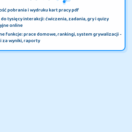
CO ZYSKASZ?
ść pobrania i wydruku kart pracy pdf
do tysięcy interakcji: ćwiczenia, zadania, gry i quizy
yjne online
e funkcje: prace domowe, rankingi, system grywalizacji -
 za wyniki, raporty