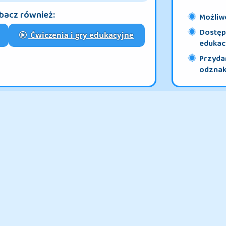
e naukę szkolną. Ćwiczenia na karcie
asy szkoły podstawowej rozróżniać oraz
Możliwo
ze śladem i bez śladu. Zadania zostały dobrane
bacz również:
ziecku wczesnoszkolnemu trening pisania,
Dostęp 
z możliwości. Zadaniem ucznia
edukac
Ćwiczenia i gry edukacyjne
kaligrafii jest pisanie litery „ó -Ó”
eniu z innymi literami: ló, mó, kó, jó, só, dó
Przydan
lik”, „ósma sójka”.
odznaki
tą do kaligrafii
 pisania obejmujący szereg liter:
nauki kaligrafii sprawia, że opanowywanie
szybkie i interesujące dla ucznia.
szyć wykonując zadania z karty łącznie
 do tego samego szeregu liter. Kliknij
 strzałkę poniżej.