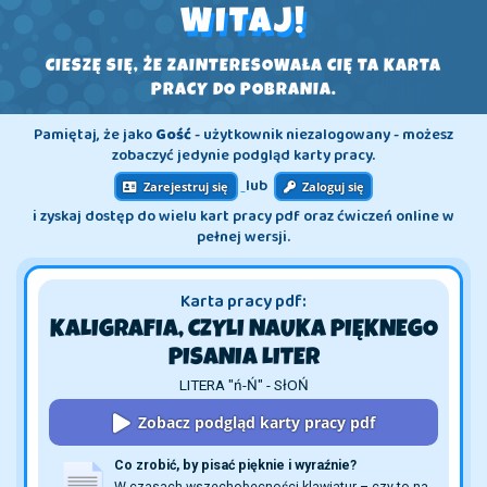
WITAJ!
CIESZĘ SIĘ, ŻE ZAINTERESOWAŁA CIĘ TA KARTA
PRACY DO POBRANIA.
Pamiętaj, że jako
Gość
- użytkownik niezalogowany - możesz
zobaczyć jedynie podgląd karty pracy.
lub
Zarejestruj się
Zaloguj się
i zyskaj dostęp do wielu kart pracy pdf oraz ćwiczeń online w
pełnej wersji.
Karta pracy pdf:
KALIGRAFIA, CZYLI NAUKA PIĘKNEGO
PISANIA LITER
LITERA "ń-Ń" - SłOŃ
Zobacz podgląd karty pracy pdf
Co zrobić, by pisać pięknie i wyraźnie?
W czasach wszechobecności klawiatur – czy to na