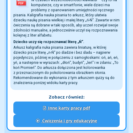
komputerze, czy w smartfonie, wiele dzieci ma
problemy z opanowaniem umiejętności ręcznego
pisania. Kaligrafia nauka pisania to arkusz, który ułatwia
dziecku naukę pisania wielkiej i małej litery „ń-Ń”. Zawarte w nim
ćwiczenia są dobrane w taki sposób, aby uczeń rozwijał swoje
zdolności manualne, a jednocześnie uczył się rozpoznawania
kolejnej z liter alfabetu.
Dziecko uczy się rozpoznawać literę „Ń”.
Arkusz kaligrafia nuka pisania zawiera liniaturę, w której
dziecko pisze literę „n-Ń” po śladzie i bez śladu – najpierw
pojedynczo, później w połączeniu z samogłoskami: oń, ań, eń,
yń, a nastepnie w wyrazach: „dłoń”, budyń”, „leń” i w zdaniu: „To
koń Promień”. Do arkusza dołączona jest kolorowanka
z przeznaczonym do pokolorowania obrazkiem słonia.
Rekomendowane do wykonania z tym arkuszem quizy są do
znalezienia poniżej widoku karty pracy.
Zobacz również:
Inne karty pracy pdf
Ćwiczenia i gry edukacyjne