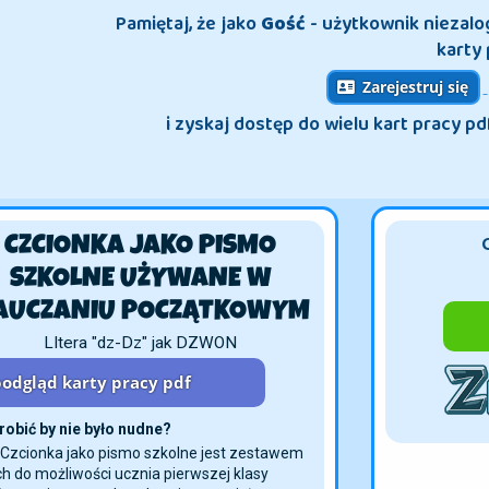
Pamiętaj, że jako
Gość
- użytkownik niezal
karty 
Zarejestruj się
i zyskaj dostęp do wielu kart pracy pd
CZCIONKA JAKO PISMO
SZKOLNE UŻYWANE
W NAUCZANIU
POCZĄTKOWYM
LItera "dz-Dz" jak DZWON
odgląd karty pracy pdf
robić by nie było nudne?
 Czcionka jako pismo szkolne jest zestawem