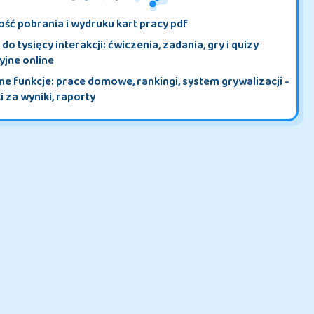
CO ZYSKASZ?
ść pobrania i wydruku kart pracy pdf
do tysięcy interakcji: ćwiczenia, zadania, gry i quizy
yjne online
e funkcje: prace domowe, rankingi, system grywalizacji -
 za wyniki, raporty