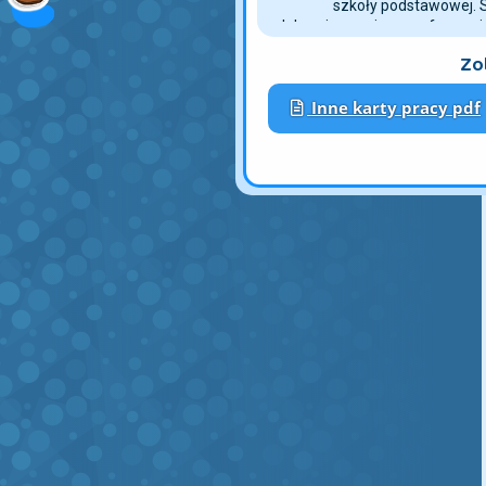
ćwiczeń dopasowanych
szkoły podstawowej. 
edukacyjny zapisany w formacie
naukę pisania wielkiej i małej li
Zo
prezentację litery oraz liniaturę
spółgłoskę „Dz” w połączeniu z
Inne karty pracy pdf
wyrazy: „rydze”, „sadzonka” i w
 Nauka pisania, która sprawi 
Wykonywanie zadań z arkusza 
opanować umiejętność pisania, 
ładny charakter pisma ręcznego.
dziecku koncentrację na zadani
pracy. Dodatkowym bonusem jes
Rozwiązywanie zadań z arkusz
z rozwiązywaniem interaktywny
do tej karty pracy, należy klikną
opisu karty pracy.