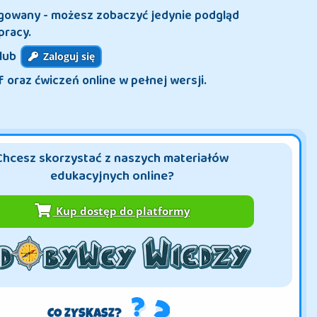
ogowany - możesz zobaczyć jedynie podgląd
pracy.
lub
Zaloguj się
f oraz ćwiczeń online w pełnej wersji.
Chcesz skorzystać z naszych materiałów
edukacyjnych online?
Kup dostęp do platformy