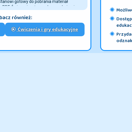
 do możliwości ucznia pierwszej klasy
Stanowi gotowy do pobrania materiał
Możliwo
 PDF. Ćwiczenia z tego arkusza obejmują
Dostęp 
tery Dz po śladzie i bez śladu. Arkusz zawiera
bacz również:
, w której uczeń pisze pojedynczą literę „Dz”,
edukac
 samogłoskami: dza, dzy, udzy oraz całe
Przydan
Ćwiczenia i gry edukacyjne
yrażenie: „Dzban z wodą”.
odznaki
dziecku przyjemność
Czcionka jako pismo szkolne pomaga dziecku
rozwijać zdolności manualne oraz wyrabiać
 Zostały dobrane w taki sposób, by ułatwić
u oraz przynosić mu radość z rezultatów
t dołączona do arkusza kolorowanka.
a z ćwiczeniami można połączyć
ch testów - żeby znaleźć pasujące quizy
ć "więcej" na górze strony lub strzałkę poniżej