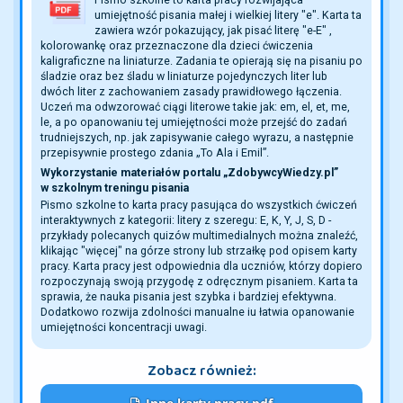
umiejętność pisania małej i wielkiej litery "e". Karta ta
zawiera wzór pokazujący, jak pisać literę "e-E" ,
kolorowankę oraz przeznaczone dla dzieci ćwiczenia
kaligraficzne na liniaturze. Zadania te opierają się na pisaniu po
śladzie oraz bez śladu w liniaturze pojedynczych liter lub
dwóch liter z zachowaniem zasady prawidłowego łączenia.
Uczeń ma odwzorować ciągi literowe takie jak: em, el, et, me,
le, a po opanowaniu tej umiejętności może przejść do zadań
trudniejszych, np. jak zapisywanie całego wyrazu, a następnie
przepisywnie prostego zdania „To Ala i Emil”.
Wykorzystanie materiałów portalu „ZdobywcyWiedzy.pl” 
w szkolnym treningu pisania
Pismo szkolne to karta pracy pasująca do wszystkich ćwiczeń
interaktywnych z kategorii: litery z szeregu: E, K, Y, J, S, D -
przykłady polecanych quizów multimedialnych można znaleźć,
klikając "więcej" na górze strony lub strzałkę pod opisem karty
pracy. Karta pracy jest odpowiednia dla uczniów, którzy dopiero
rozpoczynają swoją przygodę z odręcznym pisaniem. Karta ta
sprawia, że nauka pisania jest szybka i bardziej efektywna.
Dodatkowo rozwija zdolności manualne iu łatwia opanowanie
umiejętności koncentracji uwagi.
Zobacz również: