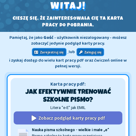
WITAJ!
CIESZĘ SIĘ, ŻE ZAINTERESOWAŁA CIĘ TA KARTA
PRACY DO POBRANIA.
Pamiętaj, że jako
Gość
- użytkownik niezalogowany - możesz
zobaczyć jedynie podgląd karty pracy.
lub
Zarejestruj się
Zaloguj się
i zyskaj dostęp do wielu kart pracy pdf oraz ćwiczeń online w
pełnej wersji.
Karta pracy pdf:
JAK EFEKTYWNIE TRENOWAĆ
SZKOLNE PISMO?
Litera "e-E" jak EMIL
Zobacz podgląd karty pracy pdf
Nauka pisma szkolnego - wielkie i małe „e”
Pismo szkolne to karta pracy rozwijająca