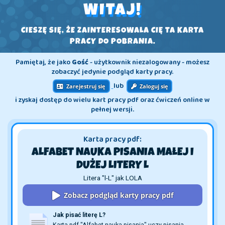
WITAJ!
CIESZĘ SIĘ, ŻE ZAINTERESOWAŁA CIĘ TA KARTA
PRACY DO POBRANIA.
Pamiętaj, że jako
Gość
- użytkownik niezalogowany - możesz
zobaczyć jedynie podgląd karty pracy.
lub
Zarejestruj się
Zaloguj się
i zyskaj dostęp do wielu kart pracy pdf oraz ćwiczeń online w
pełnej wersji.
Karta pracy pdf:
ALFABET NAUKA PISANIA MAŁEJ I
DUŻEJ LITERY L
Litera "l-L" jak LOLA
Zobacz podgląd karty pracy pdf
Jak pisać literę L?
Karta pdf "Alfabet nauka pisania" uczy pisania