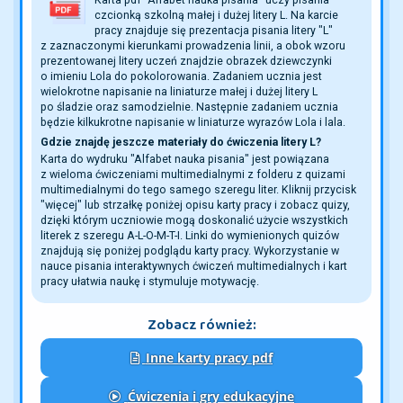
czcionką szkolną małej i dużej litery L. Na karcie
pracy znajduje się prezentacja pisania litery "L"
z zaznaczonymi kierunkami prowadzenia linii, a obok wzoru
prezentowanej litery uczeń znajdzie obrazek dziewczynki
o imieniu Lola do pokolorowania. Zadaniem ucznia jest
wielokrotne napisanie na liniaturze małej i dużej litery L
po śladzie oraz samodzielnie. Następnie zadaniem ucznia
będzie kilkukrotne napisanie w liniaturze wyrazów Lola i lala.
Gdzie znajdę jeszcze materiały do ćwiczenia litery L?
Karta do wydruku "Alfabet nauka pisania" jest powiązana
z wieloma ćwiczeniami multimedialnymi z folderu z quizami
multimedialnymi do tego samego szeregu liter. Kliknij przycisk
"więcej" lub strzałkę poniżej opisu karty pracy i zobacz quizy,
dzięki którym uczniowie mogą doskonalić użycie wszystkich
literek z szeregu A-L-O-M-T-I. Linki do wymienionych quizów
znajdują się poniżej podglądu karty pracy. Wykorzystanie w
nauce pisania interaktywnych ćwiczeń multimedialnych i kart
pracy ułatwia naukę i stymuluje motywację.
Zobacz również:
Inne karty pracy pdf
Ćwiczenia i gry edukacyjne