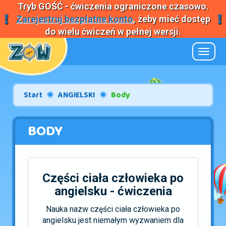
Tryb
GOŚĆ
- ćwiczenia ograniczone czasowo.
Zarejestruj bezpłatne konto
, żeby mieć dostęp
do wielu ćwiczeń w pełnej wersji.
Nawiga
Start
ANGIELSKI
Body
BODY
Części ciała człowieka po
angielsku - ćwiczenia
Nauka nazw części ciała człowieka po
angielsku jest niemałym wyzwaniem dla