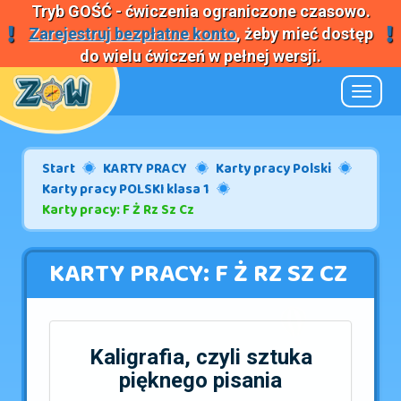
Tryb
GOŚĆ
- ćwiczenia ograniczone czasowo.
Zarejestruj bezpłatne konto
, żeby mieć dostęp
do wielu ćwiczeń w pełnej wersji.
Nawiga
Start
KARTY PRACY
Karty pracy Polski
Karty pracy POLSKI klasa 1
Karty pracy: F Ż Rz Sz Cz
KARTY PRACY: F Ż RZ SZ CZ
Kaligrafia, czyli sztuka
pięknego pisania