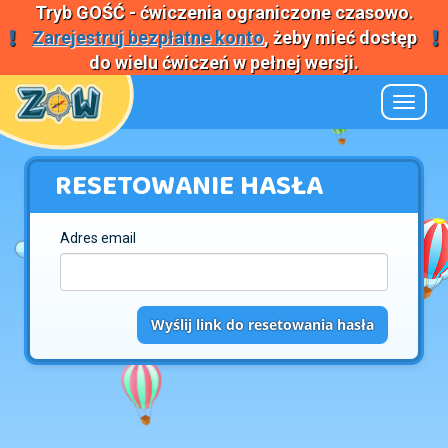
Tryb
GOŚĆ
- ćwiczenia ograniczone czasowo.
Zarejestruj bezpłatne konto
, żeby mieć dostęp
do wielu ćwiczeń w pełnej wersji.
Nawiga
RESETOWANIE HASŁA
Adres email
Wyślij link do resetowania hasła