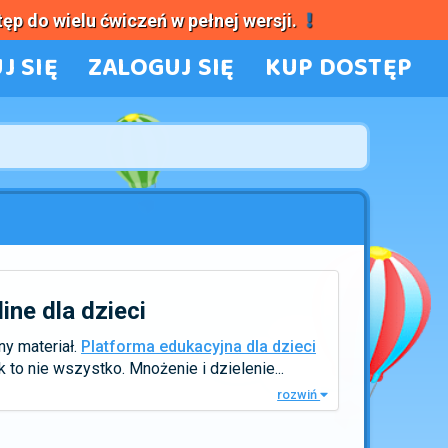
tęp do wielu ćwiczeń w pełnej wersji.
J SIĘ
ZALOGUJ SIĘ
KUP DOSTĘP
ine dla dzieci
ny materiał.
Platforma edukacyjna dla dzieci
o nie wszystko. Mnożenie i dzielenie...
rozwiń