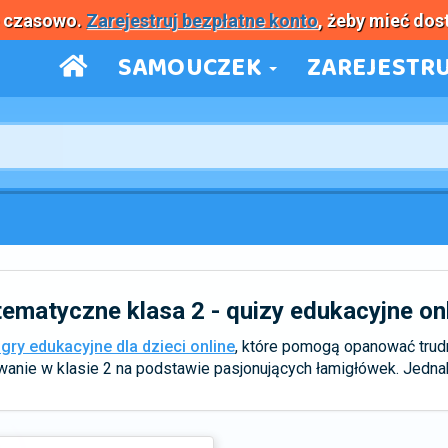
e czasowo.
Zarejestruj bezpłatne konto
, żeby mieć dos
SAMOUCZEK
ZAREJESTRU
ematyczne klasa 2 - quizy edukacyjne onl
 gry edukacyjne dla dzieci online
, które pomogą opanować trud
nie w klasie 2 na podstawie pasjonujących łamigłówek. Jednak t