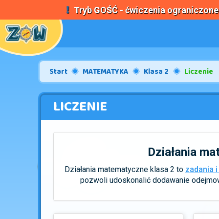
Tryb
GOŚĆ
- ćwiczenia ograniczon
Start
MATEMATYKA
Klasa 2
Liczenie
LICZENIE
Działania mat
Działania matematyczne klasa 2 to
zadania i
pozwoli udoskonalić dodawanie odejmowa