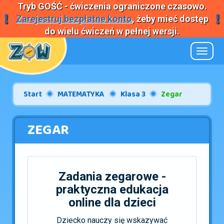
Tryb
GOŚĆ
- ćwiczenia ograniczone czasowo.
Zarejestruj bezpłatne konto
, żeby mieć dostęp
do wielu ćwiczeń w pełnej wersji.
Nawiga
Start
MATEMATYKA
Klasa 3
Zegar
ZEGAR
Zadania zegarowe -
praktyczna edukacja
online dla dzieci
Dziecko nauczy się wskazywać