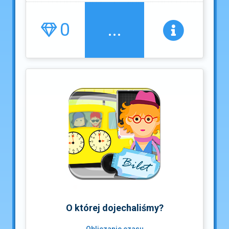
0
...
O której dojechaliśmy?